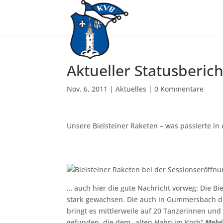
Aktueller Statusberic
Nov. 6, 2011
|
Aktuelles
|
0 Kommentare
Unsere Bielsteiner Raketen – was passierte i
… auch hier die gute Nachricht vorweg: Die Bi
stark gewachsen. Die auch in Gummersbach du
bringt es mittlerweile auf 20 Tanzerinnen un
gefunden, die dem „alten Hahn im Korb“
Melv