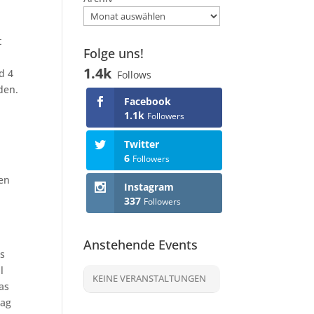
t
Folge uns!
1.4k
d 4
Follows
den.
Facebook
1.1k
Followers
Twitter
6
Followers
en
Instagram
337
Followers
Anstehende Events
es
l
KEINE VERANSTALTUNGEN
as
Tag