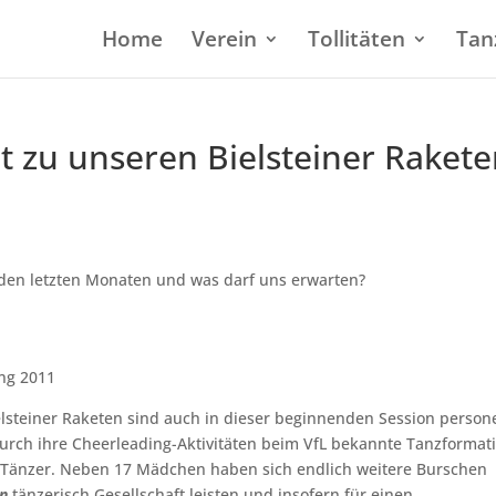
Home
Verein
Tollitäten
Tan
ht zu unseren Bielsteiner Raket
n den letzten Monaten und was darf uns erwarten?
elsteiner Raketen sind auch in dieser beginnenden Session persone
rch ihre Cheerleading-Aktivitäten beim VfL bekannte Tanzformat
d Tänzer. Neben 17 Mädchen haben sich endlich weitere Burschen
in
tänzerisch Gesellschaft leisten und insofern für einen