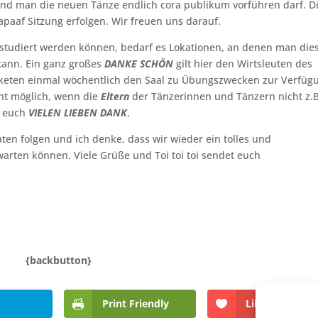
und man die neuen Tänze endlich cora publikum vorführen darf. D
apaaf Sitzung erfolgen. Wir freuen uns darauf.
studiert werden können, bedarf es Lokationen, an denen man die
ann. Ein ganz großes
DANKE SCHÖN
gilt hier den Wirtsleuten des
aketen einmal wöchentlich den Saal zu Übungszwecken zur Verfüg
cht möglich, wenn die
Eltern
der Tänzerinnen und Tänzern nicht z.B
n euch
VIELEN LIEBEN DANK
.
en folgen und ich denke, dass wir wieder ein tolles und
rten können. Viele Grüße und Toi toi toi sendet euch
{backbutton}
Print Friendly
Like