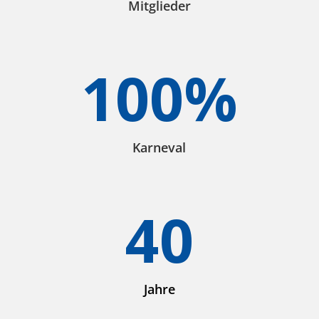
Mitglieder
100
%
Karneval
40
Jahre