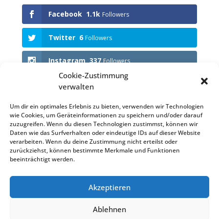
Facebook
1.1k
Followers
Twitter
6
Followers
Instagram
337
Followers
Cookie-Zustimmung
verwalten
Anstehende Events
Um dir ein optimales Erlebnis zu bieten, verwenden wir Technologien
wie Cookies, um Geräteinformationen zu speichern und/oder darauf
KEINE VERANSTALTUNGEN
zuzugreifen. Wenn du diesen Technologien zustimmst, können wir
Daten wie das Surfverhalten oder eindeutige IDs auf dieser Website
verarbeiten. Wenn du deine Zustimmung nicht erteilst oder
zurückziehst, können bestimmte Merkmale und Funktionen
beeinträchtigt werden.
Impressum
Datenschutzerklärung (EU)
Akzeptieren
Datenschutzerklärung
Haftungsausschluss
Cookie-Richtlinie (EU)
Satzung KVB
Ablehnen