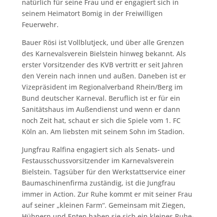
natürlich für seine Frau und er engagiert sich in
seinem Heimatort Bomig in der Freiwilligen
Feuerwehr.
Bauer Rösi ist Vollblutjeck, und über alle Grenzen
des Karnevalsverein Bielstein hinweg bekannt. Als
erster Vorsitzender des KVB vertritt er seit Jahren
den Verein nach innen und außen. Daneben ist er
Vizepräsident im Regionalverband Rhein/Berg im
Bund deutscher Karneval. Beruflich ist er für ein
Sanitätshaus im Außendienst und wenn er dann
noch Zeit hat, schaut er sich die Spiele vom 1. FC
Köln an. Am liebsten mit seinem Sohn im Stadion.
Jungfrau Ralfina engagiert sich als Senats- und
Festausschussvorsitzender im Karnevalsverein
Bielstein. Tagsüber für den Werkstattservice einer
Baumaschinenfirma zuständig, ist die Jungfrau
immer in Action. Zur Ruhe kommt er mit seiner Frau
auf seiner „kleinen Farm“. Gemeinsam mit Ziegen,
Hühnern und Enten haben sie sich ein kleines Ruhe-