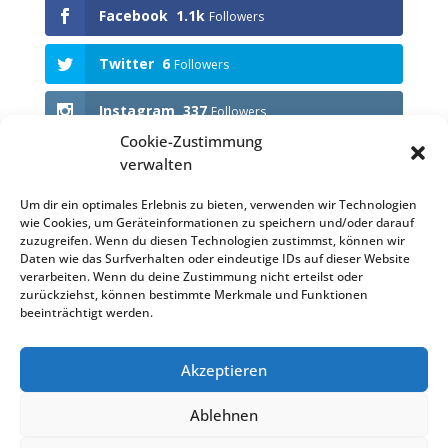
Facebook
1.1k
Followers
Twitter
6
Followers
Instagram
337
Followers
Cookie-Zustimmung
verwalten
Anstehende Events
Um dir ein optimales Erlebnis zu bieten, verwenden wir Technologien
wie Cookies, um Geräteinformationen zu speichern und/oder darauf
KEINE VERANSTALTUNGEN
zuzugreifen. Wenn du diesen Technologien zustimmst, können wir
Daten wie das Surfverhalten oder eindeutige IDs auf dieser Website
verarbeiten. Wenn du deine Zustimmung nicht erteilst oder
zurückziehst, können bestimmte Merkmale und Funktionen
beeinträchtigt werden.
Impressum
Datenschutzerklärung (EU)
Akzeptieren
Datenschutzerklärung
Haftungsausschluss
Cookie-Richtlinie (EU)
Satzung KVB
Ablehnen