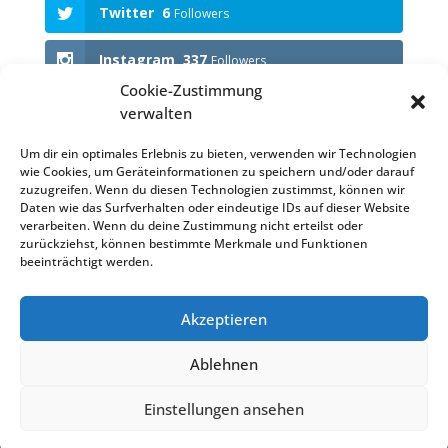
Twitter
6
Followers
Instagram
337
Followers
Cookie-Zustimmung
verwalten
Anstehende Events
Um dir ein optimales Erlebnis zu bieten, verwenden wir Technologien
wie Cookies, um Geräteinformationen zu speichern und/oder darauf
KEINE VERANSTALTUNGEN
zuzugreifen. Wenn du diesen Technologien zustimmst, können wir
Daten wie das Surfverhalten oder eindeutige IDs auf dieser Website
verarbeiten. Wenn du deine Zustimmung nicht erteilst oder
zurückziehst, können bestimmte Merkmale und Funktionen
beeinträchtigt werden.
Impressum
Datenschutzerklärung (EU)
Akzeptieren
Datenschutzerklärung
Haftungsausschluss
Cookie-Richtlinie (EU)
Satzung KVB
Ablehnen
Einstellungen ansehen
Designed by KVBielstein