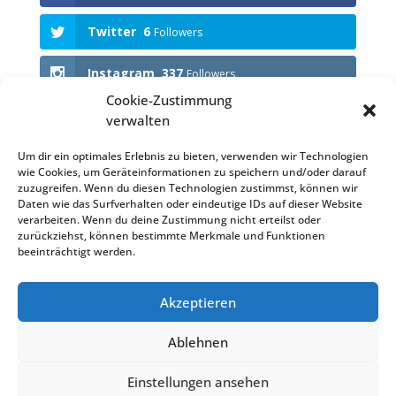
Twitter
6
Followers
Instagram
337
Followers
Cookie-Zustimmung
verwalten
Anstehende Events
Um dir ein optimales Erlebnis zu bieten, verwenden wir Technologien
wie Cookies, um Geräteinformationen zu speichern und/oder darauf
KEINE VERANSTALTUNGEN
zuzugreifen. Wenn du diesen Technologien zustimmst, können wir
Daten wie das Surfverhalten oder eindeutige IDs auf dieser Website
verarbeiten. Wenn du deine Zustimmung nicht erteilst oder
zurückziehst, können bestimmte Merkmale und Funktionen
beeinträchtigt werden.
Impressum
Datenschutzerklärung (EU)
Akzeptieren
Datenschutzerklärung
Haftungsausschluss
Cookie-Richtlinie (EU)
Satzung KVB
Ablehnen
Einstellungen ansehen