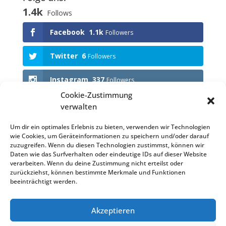
1.4k
Follows
Facebook
1.1k
Followers
Twitter
6
Followers
Instagram
337
Followers
Cookie-Zustimmung
verwalten
Anstehende Events
Um dir ein optimales Erlebnis zu bieten, verwenden wir Technologien
wie Cookies, um Geräteinformationen zu speichern und/oder darauf
KEINE VERANSTALTUNGEN
zuzugreifen. Wenn du diesen Technologien zustimmst, können wir
Daten wie das Surfverhalten oder eindeutige IDs auf dieser Website
verarbeiten. Wenn du deine Zustimmung nicht erteilst oder
zurückziehst, können bestimmte Merkmale und Funktionen
beeinträchtigt werden.
Impressum
Datenschutzerklärung (EU)
Akzeptieren
Datenschutzerklärung
Haftungsausschluss
Cookie-Richtlinie (EU)
Satzung KVB