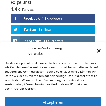
Folge uns!
1.4k
Follows
Facebook
1.1k
Followers
Twitter
6
Followers
Instagram
337
Followers
Cookie-Zustimmung
verwalten
Anstehende Events
Um dir ein optimales Erlebnis zu bieten, verwenden wir Technologien
wie Cookies, um Geräteinformationen zu speichern und/oder darauf
KEINE VERANSTALTUNGEN
zuzugreifen. Wenn du diesen Technologien zustimmst, können wir
Daten wie das Surfverhalten oder eindeutige IDs auf dieser Website
verarbeiten. Wenn du deine Zustimmung nicht erteilst oder
zurückziehst, können bestimmte Merkmale und Funktionen
beeinträchtigt werden.
Impressum
Datenschutzerklärung (EU)
Akzeptieren
Datenschutzerklärung
Haftungsausschluss