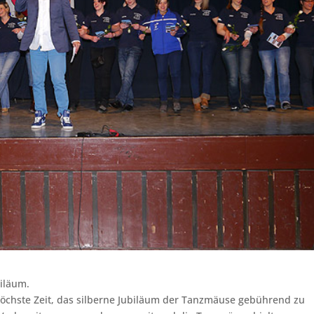
biläum.
chste Zeit, das silberne Jubiläum der Tanzmäuse gebührend zu