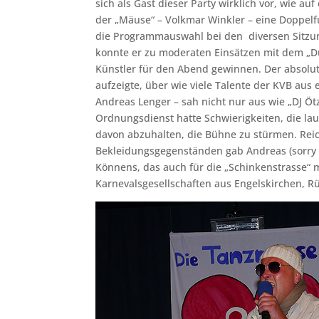
sich als Gast dieser Party wirklich vor, wie au
der „Mäuse“ – Volkmar Winkler – eine Doppelfu
die Programmauswahl bei den diversen Sitzun
konnte er zu moderaten Einsätzen mit dem „Du
Künstler für den Abend gewinnen. Der absol
aufzeigte, über wie viele Talente der KVB aus
Andreas Lenger – sah nicht nur aus wie „DJ Öt
Ordnungsdienst hatte Schwierigkeiten, die la
davon abzuhalten, die Bühne zu stürmen. Rei
Bekleidungsgegenständen gab Andreas (sorry –
Könnens, das auch für die „Schinkenstrasse“
Karnevalsgesellschaften aus Engelskirchen, R