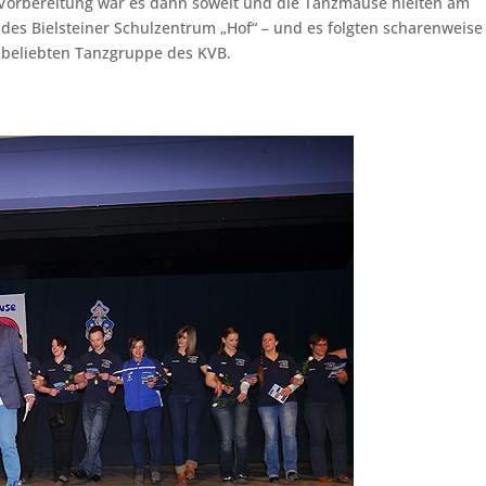
Vorbereitung war es dann soweit und die Tanzmäuse hielten am
des Bielsteiner Schulzentrum „Hof“ – und es folgten scharenweise
beliebten Tanzgruppe des KVB.