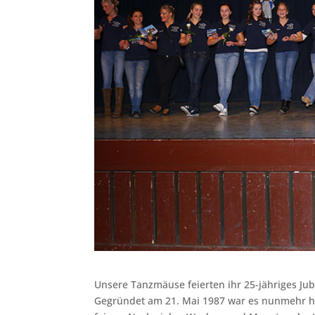
Unsere Tanzmäuse feierten ihr 25-jähriges Ju
Gegründet am 21. Mai 1987 war es nunmehr hö