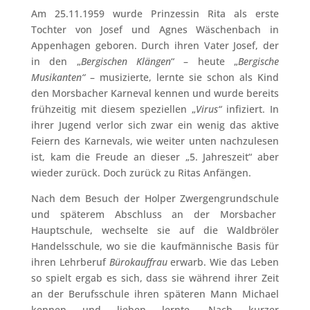
Am 25.11.1959 wurde Prinzessin Rita als erste
Tochter von Josef und Agnes Wäschenbach in
Appenhagen geboren. Durch ihren Vater Josef, der
in den „
Bergischen Klängen
“ – heute „
Bergische
Musikanten“
– musizierte, lernte sie schon als Kind
den Morsbacher Karneval kennen und wurde bereits
frühzeitig mit diesem speziellen „
Virus“
infiziert. In
ihrer Jugend verlor sich zwar ein wenig das aktive
Feiern des Karnevals, wie weiter unten nachzulesen
ist, kam die Freude an dieser „5. Jahreszeit“ aber
wieder zurück. Doch zurück zu Ritas Anfängen.
Nach dem Besuch der Holper Zwergengrundschule
und späterem Abschluss an der Morsbacher
Hauptschule, wechselte sie auf die Waldbröler
Handelsschule, wo sie die kaufmännische Basis für
ihren Lehrberuf
Bürokauffrau
erwarb. Wie das Leben
so spielt ergab es sich, dass sie während ihrer Zeit
an der Berufsschule ihren späteren Mann Michael
kennen und lieben lernte. Nach kurzer